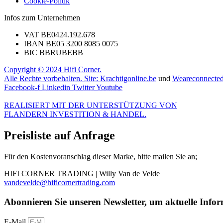
Cookie-Politik
Infos zum Unternehmen
VAT BE0424.192.678
IBAN BE05 3200 8085 0075
BIC BBRUBEBB
Copyright © 2024 Hifi Corner.
Alle Rechte vorbehalten. Site:
Krachtigonline.be
und
Weareconnected
Facebook-f
Linkedin
Twitter
Youtube
REALISIERT MIT DER UNTERSTÜTZUNG VON
FLANDERN INVESTITION & HANDEL.
Preisliste auf Anfrage
Für den Kostenvoranschlag dieser Marke, bitte mailen Sie an;
HIFI CORNER TRADING | Willy Van de Velde
vandevelde@hificornertrading.com
Abonnieren Sie unseren Newsletter, um aktuelle Info
E-Mail