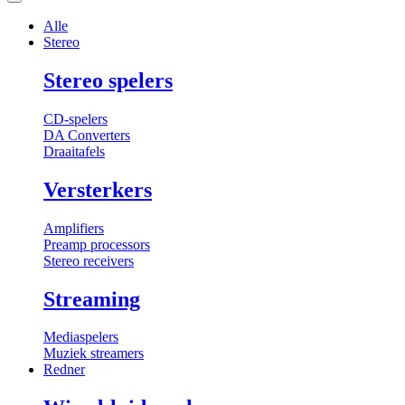
Alle
Stereo
Stereo spelers
CD-spelers
DA Converters
Draaitafels
Versterkers
Amplifiers
Preamp processors
Stereo receivers
Streaming
Mediaspelers
Muziek streamers
Redner