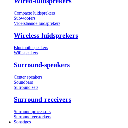
Wired-luidsprekers
Compacte luidsprekers
Subwoofers
Vloerstaande luidsprekers
Wireless-luidsprekers
Bluetooth speakers
Wifi speakers
Surround-speakers
Center speakers
Soundbars
Surround sets
Surround-receivers
Surround processors
Surround versterkers
Sonstiges